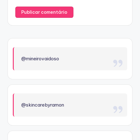
@mineirovaidoso
@skincarebyramon