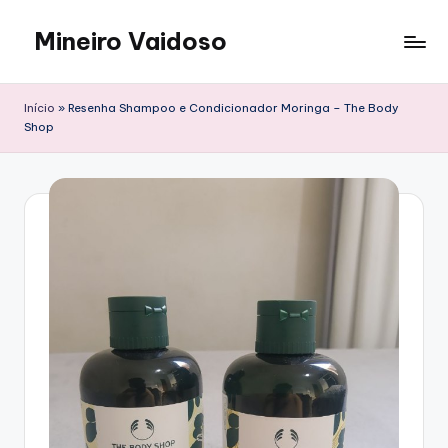
Mineiro Vaidoso
Skip
to
Skin
content
Care,
Início
»
Resenha Shampoo e Condicionador Moringa – The Body
Autocuidado
Shop
e
Resenhas