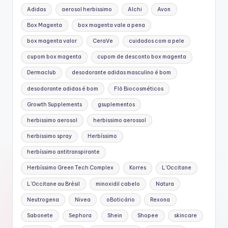
Adidas
aerosol herbissimo
Alchi
Avon
Box Magenta
box magenta vale a pena
box magenta valor
CeraVe
cuidados com a pele
cupom box magenta
cupom de desconto box magenta
Dermaclub
desodorante adidas masculino é bom
desodorante adidas é bom
Flô Biocosméticos
Growth Supplements
gsuplementos
herbissimo aerosol
herbissimo aerossol
herbissimo spray
Herbíssimo
herbíssimo antitranspirante
Herbíssimo Green Tech Complex
Korres
L'Occitane
L’Occitane au Brésil
minoxidil cabelo
Natura
Neutrogena
Nivea
oBoticário
Rexona
Sabonete
Sephora
Shein
Shopee
skincare