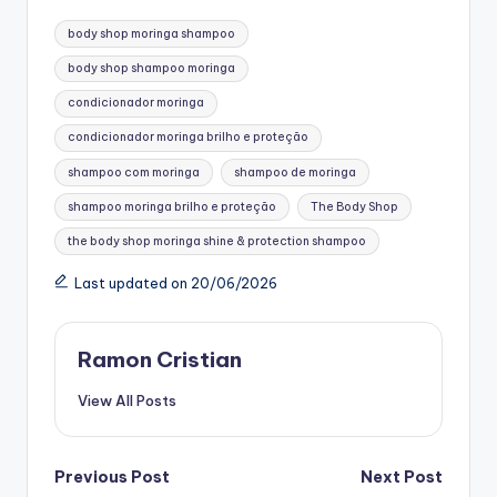
Tags:
body shop moringa shampoo
body shop shampoo moringa
condicionador moringa
condicionador moringa brilho e proteção
shampoo com moringa
shampoo de moringa
shampoo moringa brilho e proteção
The Body Shop
the body shop moringa shine & protection shampoo
Last updated on 20/06/2026
Ramon Cristian
View All Posts
Post
Previous Post
Next Post