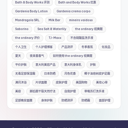
Bath & Body Works 评测
Bath and Body Works 优惠
Gardenia Body Lotion
Gardenia crema corpo
Mandragola SRL
Milk Bar
mineiro vaidoso
Saborino
Sea Salt & Waterlily
the ordinary 视黄醛
the ordinary 评价
TJ-Maxx
不含硫酸盐洗手液
个人卫生
个人护理博客
产品测评
冬季香氛
化妆品
夏天
夜来香香气
如何使用 the ordinary 视黄醛
平价护肤
意大利美容产品
意大利身体乳
护肤
无毒足部保湿霜
日本防晒
月色花香
椰子油皂树皮护足霜
满月沐浴
片状面膜
皮肤护理
美国购物
美妆心得
美容
脚后跟干裂天然疗法
自我护理
草莓苏打洗手液
足部晚安面膜
身体护肤
防晒测评
防晒霜
面部护理