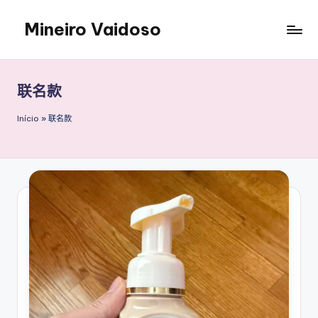
Mineiro Vaidoso
Skip
to
Skin
content
Care,
Autocuidado
联名款
e
Resenhas
Início
»
联名款