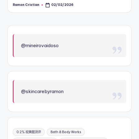
Ramon Cristian
02/02/2026
Posted
by
@mineirovaidoso
@skincarebyramon
0.2% 视黄醛测评
Bath & Body Works