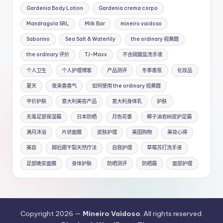
Gardenia Body Lotion
Gardenia crema corpo
Mandragola SRL
Milk Bar
mineiro vaidoso
Saborino
Sea Salt & Waterlily
the ordinary 视黄醛
the ordinary 评价
TJ-Maxx
不含硫酸盐洗手液
个人卫生
个人护理博客
产品测评
冬季香氛
化妆品
夏天
夜来香香气
如何使用 the ordinary 视黄醛
平价护肤
意大利美容产品
意大利身体乳
护肤
无毒足部保湿霜
日本防晒
月色花香
椰子油皂树皮护足霜
满月沐浴
片状面膜
皮肤护理
美国购物
美妆心得
美容
脚后跟干裂天然疗法
自我护理
草莓苏打洗手液
足部晚安面膜
身体护肤
防晒测评
防晒霜
面部护理
Copyright 2026 —
Mineiro Vaidoso
. All rights reserved.