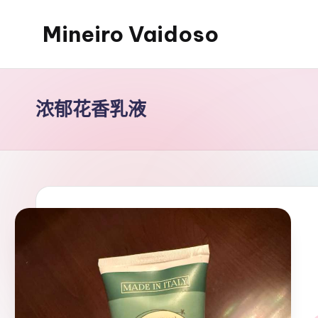
Mineiro Vaidoso
Skip
to
Skin
content
Care,
Autocuidado
浓郁花香乳液
e
Resenhas