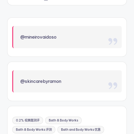
by
@mineirovaidoso
@skincarebyramon
0.2% 视黄醛测评
Bath & Body Works
Bath & Body Works 评测
Bath and Body Works 优惠