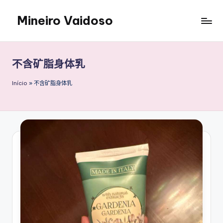
Mineiro Vaidoso
Skip
to
Skin
content
Care,
Autocuidado
不含矿脂身体乳
e
Resenhas
Início
»
不含矿脂身体乳