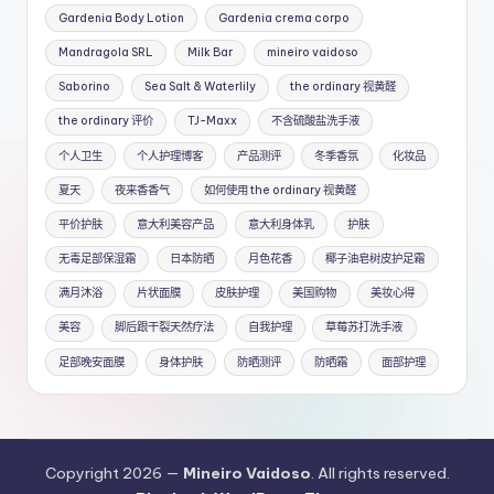
Gardenia Body Lotion
Gardenia crema corpo
Mandragola SRL
Milk Bar
mineiro vaidoso
Saborino
Sea Salt & Waterlily
the ordinary 视黄醛
the ordinary 评价
TJ-Maxx
不含硫酸盐洗手液
个人卫生
个人护理博客
产品测评
冬季香氛
化妆品
夏天
夜来香香气
如何使用 the ordinary 视黄醛
平价护肤
意大利美容产品
意大利身体乳
护肤
无毒足部保湿霜
日本防晒
月色花香
椰子油皂树皮护足霜
满月沐浴
片状面膜
皮肤护理
美国购物
美妆心得
美容
脚后跟干裂天然疗法
自我护理
草莓苏打洗手液
足部晚安面膜
身体护肤
防晒测评
防晒霜
面部护理
Copyright 2026 —
Mineiro Vaidoso
. All rights reserved.